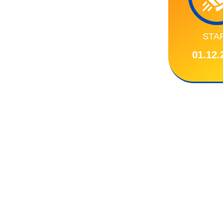
STA
01.12.