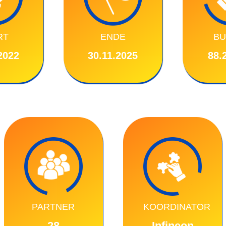
RT
ENDE
BU
2022
30.11.2025
88.
PARTNER
KOORDINATOR
28
Infineon