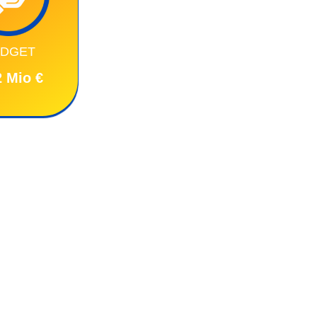
DGET
2 Mio €