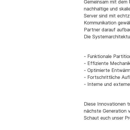
Gemeinsam mit dem P
nachhaltige und skal
Server sind mit echt
Kommunikation gewähr
Partner darauf aufb
Die Systemarchitektu
- Funktionale Partitio
- Effiziente Mechani
- Optimierte Entwär
- Fortschrittliche A
- Interne und extern
Diese Innovationen t
nächste Generation 
Schaut euch unser P